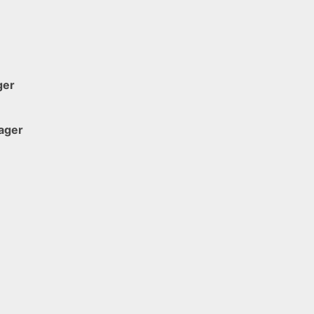
ger
ager