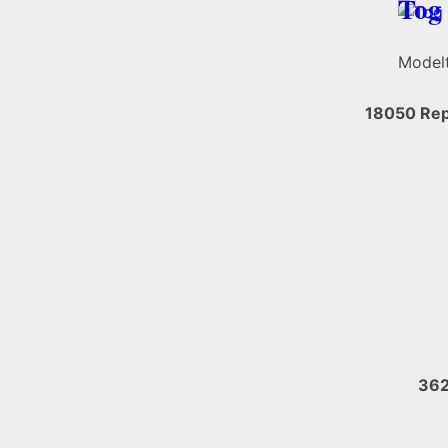
Tog
Model
18050 Rep
362