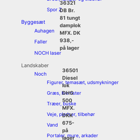
36321
Spor Z
DB Br.
81 tungt
Byggesæt
damplok
Auhagen
MFX. DK
938,-
Faller
på lager
NOCH laser
Landskaber
36501
Noch
Diesel
Figurer, temasæt, udsmykninger
lok
DHG
Græs, blomster
500
Træer, buske
MFX.
Veje, pladser, tilbehør
DKK
675-
Vand
på
Portaler, mure, arkader
lager