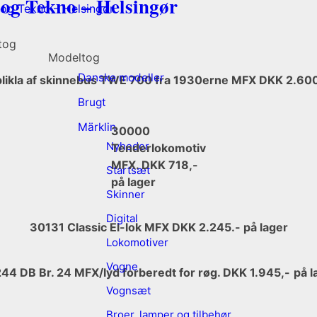
 og Tekno – Helsingør
tog
Modeltog
Danske modeller
likla af skinnebus TWE 700 fra 1930erne MFX DKK 2.600.
Brugt
Märklin
30000
Nyheder
Tenderlokomotiv
MFX. DKK 718,-
Startsæt
på lager
Skinner
Digital
30131 Classic El-lok MFX DKK 2.245.- på lager
Lokomotiver
Vogne
44 DB Br. 24 MFX/lyd forberedt for røg. DKK 1.945,-
på l
Vognsæt
Broer, lamper og tilbehør