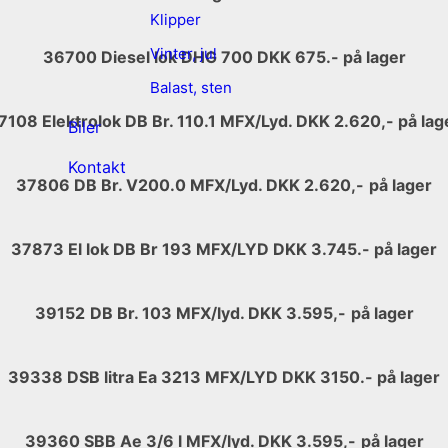
Klipper
Vinter, jul
36700 Diesel lok DHG 700 DKK 675.- på lager
Balast, sten
7108 Elektrolok DB Br. 110.1 MFX/Lyd. DKK 2.620,- på lag
Biler
Kontakt
37806 DB Br. V200.0 MFX/Lyd. DKK 2.620,-
på lager
37873 El lok DB Br 193 MFX/LYD DKK 3.745.- på lager
39152
DB Br. 103 MFX/lyd. DKK 3.595,-
på lager
39338 DSB litra Ea 3213 MFX/LYD DKK 3150.- på lager
39360 SBB Ae 3/6 l MFX/lyd. DKK 3.595,-
på lager